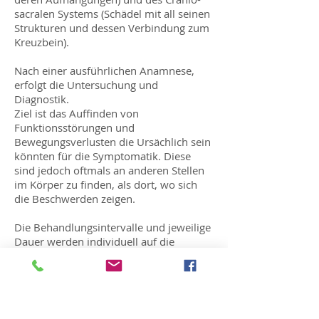
sacralen Systems (Schädel mit all seinen
Strukturen und dessen Verbindung zum
Kreuzbein).
Nach einer ausführlichen Anamnese,
erfolgt die Untersuchung und
Diagnostik.
Ziel ist das Auffinden von
Funktionsstörungen und
Bewegungsverlusten die Ursächlich sein
könnten für die Symptomatik. Diese
sind jedoch oftmals an anderen Stellen
im Körper zu finden, als dort, wo sich
die Beschwerden zeigen.
Die Behandlungsintervalle und jeweilige
Dauer werden individuell auf die
Symptome des Patienten abgestimmt.
Der Ersttermin dauert in der Regel beim
Erwachsenen und Kind bis zu 60
Minuten. Die Behandlungsdauer einer
osteopathischen Behandlung orientiert