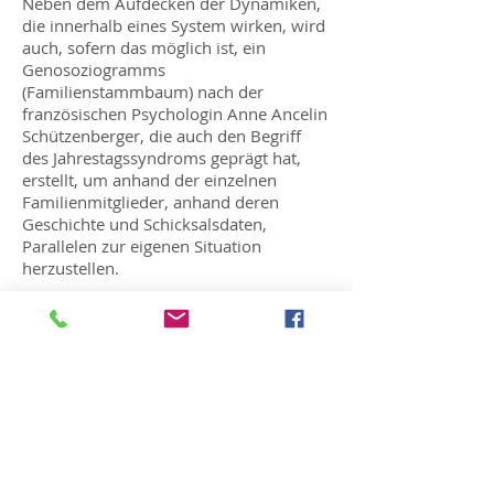
Neben dem Aufdecken der Dynamiken,
die innerhalb eines System wirken, wird
auch, sofern das möglich ist, ein
Genosoziogramms
(Familienstammbaum) nach der
französischen Psychologin Anne Ancelin
Schützenberger, die auch den Begriff
des Jahrestagssyndroms geprägt hat,
erstellt, um anhand der einzelnen
Familienmitglieder, anhand deren
Geschichte und Schicksalsdaten,
Parallelen zur eigenen Situation
herzustellen.
Des weiteren wird die Methode des
Familienstellens, in der Gruppe und in
der Einzeltherapie als therapeutische
Maßnahme angewandt.
naturheilpraxis ulm . Herrenkellergasse 1 (1. Stock) .
89073 Ulm
Fon (+49) 0731. 207976-0
. Fax (+49) 0731. 207976-1
.
praxis@nhp-ulm.de