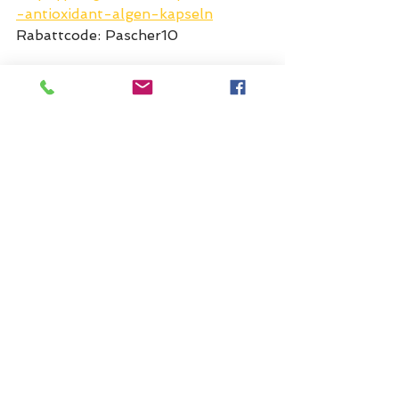
-antioxidant-algen-kapseln
Rabattcode: Pascher10
Natugena
https://natugena.de/shop/Astaxant
hin.aspx
Rabattcode: 15276
Edubily	
https://edubily.de/products/astaxa
nthin?
_pos=1&_psq=asta&_ss=e&_v=1.0
	Rabattcode: THILO5