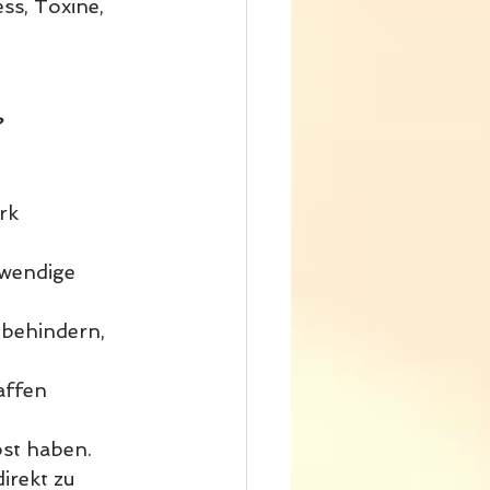
ss, Toxine, 
?
rk 
wendige 
behindern, 
affen
st haben. 
irekt zu 