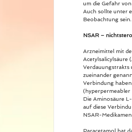
um die Gefahr von
Auch sollte unter 
Beobachtung sein.
NSAR – nichtster
Arzneimittel mit d
Acetylsalicylsäure
Verdauungstrakts u
zueinander genannt
Verbindung haben,
(hyperpermeabler 
Die Aminosäure L-G
auf diese Verbind
NSAR-Medikamente
Paracetamol hat da