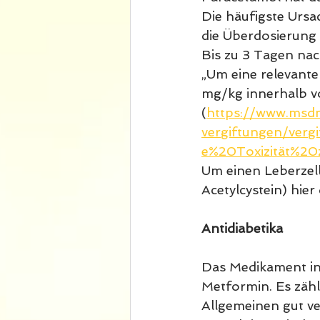
Die häufigste Ursa
die Überdosierung
Bis zu 3 Tagen nac
„Um eine relevante
mg/kg innerhalb vo
(
https://www.msdm
vergiftungen/verg
e%20Toxizität%2
Um einen Leberzell
Acetylcystein) hie
Antidiabetika
Das Medikament in
Metformin. Es zähl
Allgemeinen gut ve