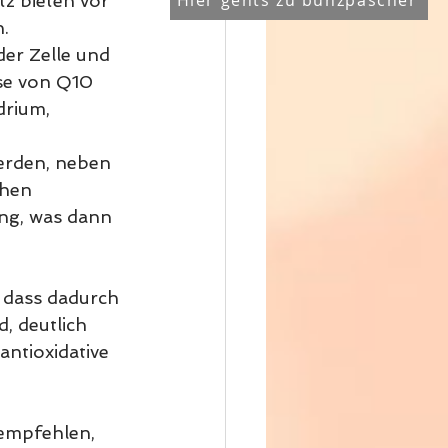
Hier gehts zu bunzpascher
z bieten vor 
.
er Zelle und 
se von Q10 
drium, 
erden, neben 
hen 
ung, was dann 
 dass dadurch 
, deutlich 
ntioxidative 
 empfehlen, 