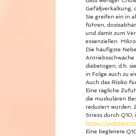
dass weniger Chole
Gefäßverkalkung, 
Sie greifen ein in
führen, dosisabhä
und damit zum Verl
essenziellen  Mikro
Die häufigste Neb
Antriebsschwäche 
diabetogen, d.h. s
in Folge auch zu e
Auch das Risiko fü
Eine tägliche Zuf
die muskulären Bes
reduziert wurden. 
Stress durch Q10, 
https://pubmed.n
Eine begleitete Q1