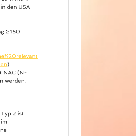
 in den USA 
g ≥ 150 
ne%20relevant
ten
)
st NAC (N-
en werden.
yp 2 ist 
 im 
ne 