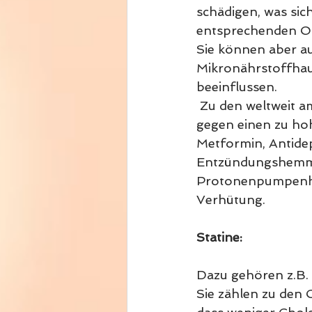
schädigen, was sic
entsprechenden Or
Sie können aber au
Mikronährstoffhaus
beeinflussen.
 Zu den weltweit a
gegen einen zu hoh
Metformin, Antidepr
Entzündungshemmer 
Protonenpumpenhe
Verhütung.
Statine:
Dazu gehören z.B. 
Sie zählen zu den 