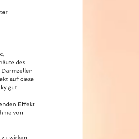
ter 
, 
häute des 
r Darmzellen 
kt auf diese 
ky gut 
enden Effekt 
ahme von 
 zu wirken. 