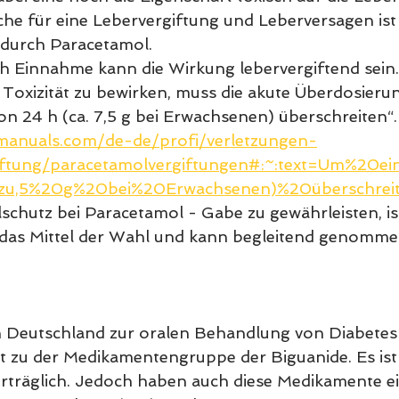
che für eine Lebervergiftung und Leberversagen ist
 durch Paracetamol.
h Einnahme kann die Wirkung lebervergiftend sein.
 Toxizität zu bewirken, muss die akute Überdosierun
n 24 h (ca. 7,5 g bei Erwachsenen) überschreiten“.
anuals.com/de-de/profi/verletzungen-
iftung/paracetamolvergiftungen#:~:text=Um%20ei
0zu,5%20g%20bei%20Erwachsenen)%20überschrei
schutz bei Paracetamol - Gabe zu gewährleisten, i
r das Mittel der Wahl und kann begleitend genomm
 Deutschland zur oralen Behandlung von Diabetes T
t zu der Medikamentengruppe der Biguanide. Es ist
rträglich. Jedoch haben auch diese Medikamente ei