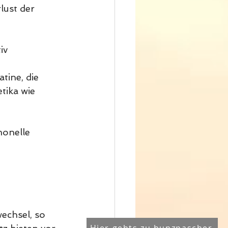
lust der 
iv 
ine, die 
tika wie 
 
onelle 
echsel, so 