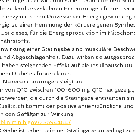
sterin gebildet wird und sollen dadurch einen Schut
die zu kardio-vaskulären Erkrankungen führen kann
 alle enzymatischen Prozesse der Energiegewinnung d
ngig, zu einer Hemmung der körpereigenen Synthe
ust dieses, für die Energieproduktion im Mitochon
nährstoffs. 
enwirkung einer Statingabe sind muskuläre Beschw
und Abgeschlagenheit. Dazu wirken sie ausgesproc
ie haben steigernden Effekt auf die Insulinauschütt
inem Diabetes führen kann.
r Nierenerkrankungen steigt an.
uhr von Q10 zwischen 100-600 mg Q10 hat gezeigt,
chwerden, die durch die Statingabe entstanden sind
Zusätzlich kommt der positive antientzündliche und a
in den Gefäßen zur Wirkung.
cbi.nlm.nih.gov/25694464/
0 Gabe ist daher bei einer Statingabe unbedingt zu