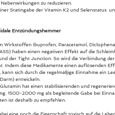
 Nebenwirkungen zu reduzieren.
einer Statingabe der Vitamin K2 und Selenstatus  un
oidale Entzündungshemmer
en Wirkstoffen Ibuprofen, Paracetamol, Diclophenac
 (ASS) haben einen negativen Effekt auf die Schleim
nd der Tight Junction. So wird die Verbindung de
. Indem diese Medikamente einen auflösenden Effe
 kann sich durch die regelmäßige Einnahme ein Lea
Darm) entwickeln.
lutamin hat einen stabilisierenden und regenerier
ung. 1500-2000 mg als begleitende Gabe bei Einn
n ist deshalb zu empfehlen.
bei eine noch die Eigenschaft toxisch auf die Leber